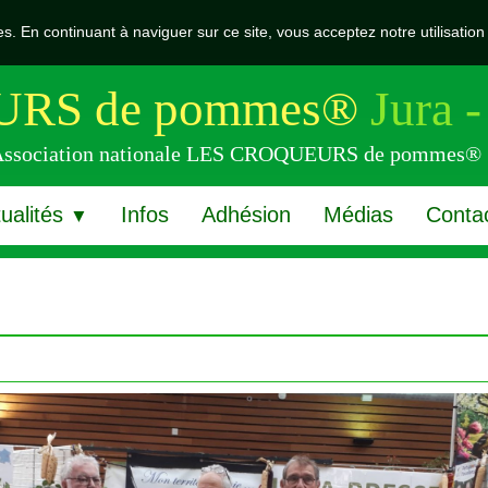
ies. En continuant à naviguer sur ce site, vous acceptez notre utilisati
RS de pommes®
Jura -
 l'Association nationale LES CROQUEURS de pommes®
ualités
Infos
Adhésion
Médias
Conta
▼