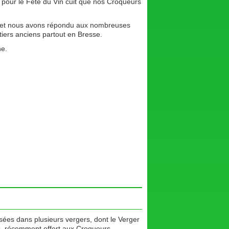
our le Fête du Vin cuit que nos Croqueurs
ssé et nous avons répondu aux nombreuses
uitiers anciens partout en Bresse.
ne.
s dans plusieurs vergers, dont le Verger
s, récemment offert aux Croqueurs.