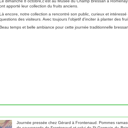
Le dimanche 8 octobre,c'est au Musée du Champ Bressan à Romenay p
ont apporté leur collection du fruits anciens.
Là encore, notre collection a rencontré son public, curieux et intére
questions des visiteurs. Avec toujours l'objetif d'inciter à planter des fr
Beau temps et belle ambiance pour cette journée traditionnelle bressa
Journée pressée chez Gérard à Frontenaud. Pommes ramassée
de sauvegarde de Frontenaud et celui de St Germain-du-Boi