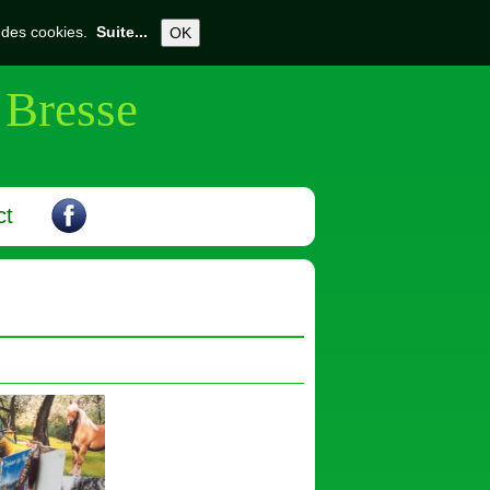
on des cookies.
Suite...
OK
 Bresse
ct