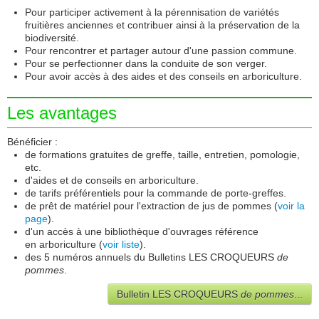
Infos
Pour participer activement à la pérennisation de variétés
fruitières anciennes et contribuer ainsi à la préservation de la
Adhésion
biodiversité.
Pour rencontrer et partager autour d'une passion commune.
Médias
Pour se perfectionner dans la conduite de son verger.
Pour avoir accès à des aides et des conseils en arboriculture.
Contact
Les avantages
Bénéficier :
de formations gratuites de greffe, taille, entretien, pomologie,
etc.
d'aides et de conseils en arboriculture.
de tarifs préférentiels pour la commande de porte-greffes.
de prêt de matériel pour l'extraction de jus de pommes (
voir la
page
).
d'un accès à une bibliothèque d'ouvrages référence
en arboriculture (
voir liste
).
des 5 numéros annuels du Bulletins LES CROQUEURS
de
pommes
.
Bulletin LES CROQUEURS
de pommes
...