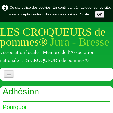
Ce site utilise des cookies. En continuant à naviguer sur ce site,
vous acceptez notre utilisation des cookies.
Suite...
OK
LES CROQUEURS de
pommes®
Jura - Bresse
Association locale - Membre de l'Association
nationale LES CROQUEURS de pommes®
Accueil
Adhésion
Présentation
Actualités
▼
Pourquoi