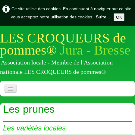
Ce site utilise des cookies. En continuant à naviguer sur ce site,
vous acceptez notre utilisation des cookies.
Suite...
OK
LES CROQUEURS de
pommes®
Jura - Bresse
Association locale - Membre de l'Association
nationale LES CROQUEURS de pommes®
Accueil
Les prunes
Présentation
Actualités
▼
Les variétés locales