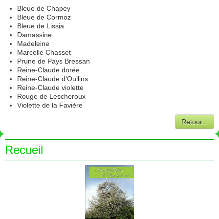
Infos
Bleue de Chapey
Bleue de Cormoz
Adhésion
Bleue de Lissia
Damassine
Médias
Madeleine
Marcelle Chasset
Prune de Pays Bressan
Contact
Reine-Claude dorée
Reine-Claude d'Oullins
Reine-Claude violette
Rouge de Lescheroux
Violette de la Favière
Retour...
Recueil